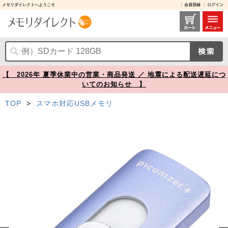
メモリダイレクトへようこそ
会員登録
ログイン
Piconizer 4 128GB USBメモリ バイオレット Lightning USB Type-C iPhone Android 対応 MFi認証品【メモリダイレクト】
【 2026年 夏季休業中の営業・商品発送 ／ 地震による配送遅延につ
いてのお知らせ 】
TOP
>
スマホ対応USBメモリ
Prev