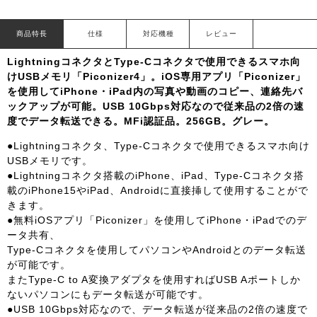
商品特長
仕様
対応機種
レビュー
LightningコネクタとType-Cコネクタで使用できるスマホ向
けUSBメモリ「Piconizer4」。iOS専用アプリ「Piconizer」
を使用してiPhone・iPad内の写真や動画のコピー、連絡先バ
ックアップが可能。USB 10Gbps対応なので従来品の2倍の速
度でデータ転送できる。MFi認証品。256GB。グレー。
●Lightningコネクタ、Type-Cコネクタで使用できるスマホ向け
USBメモリです。
●Lightningコネクタ搭載のiPhone、iPad、Type-Cコネクタ搭
載のiPhone15やiPad、Androidに直接挿して使用することがで
きます。
●無料iOSアプリ「Piconizer」を使用してiPhone・iPadでのデ
ータ共有、
Type-Cコネクタを使用してパソコンやAndroidとのデータ転送
が可能です。
またType-C to A変換アダプタを使用すればUSB Aポートしか
ないパソコンにもデータ転送が可能です。
●USB 10Gbps対応なので、データ転送が従来品の2倍の速度で