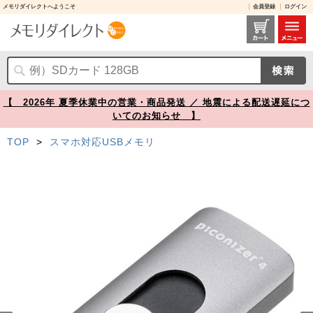
メモリダイレクトへようこそ
会員登録
ログイン
Piconizer 4 256GB USBメモリ グレー Lightning USB Type-C iPhone Android 対応 MFi認証品【メモリダイレクト】
【 2026年 夏季休業中の営業・商品発送 ／ 地震による配送遅延につ
いてのお知らせ 】
TOP
>
スマホ対応USBメモリ
Prev