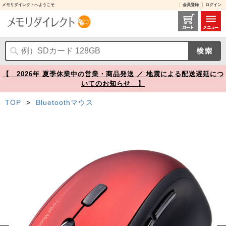
メモリダイレクトへようこそ
会員登録
ログイン
【在庫限り】ワイヤレス充電マウス Qi対応 Bluetooth 2.4GHzワイヤレス 5ボタン ブルーLEDセンサー レッド【メモリダイレクト】
【 2026年 夏季休業中の営業・商品発送 ／ 地震による配送遅延につ
いてのお知らせ 】
TOP
>
Bluetoothマウス
Prev