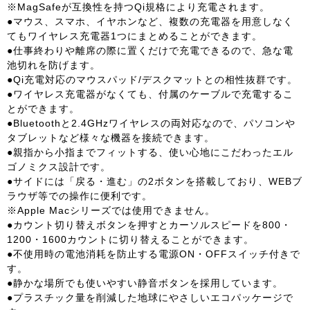
※MagSafeが互換性を持つQi規格により充電されます。
●マウス、スマホ、イヤホンなど、複数の充電器を用意しなく
てもワイヤレス充電器1つにまとめることができます。
●仕事終わりや離席の際に置くだけで充電できるので、急な電
池切れを防げます。
●Qi充電対応のマウスパッド/デスクマットとの相性抜群です。
●ワイヤレス充電器がなくても、付属のケーブルで充電するこ
とができます。
●Bluetoothと2.4GHzワイヤレスの両対応なので、パソコンや
タブレットなど様々な機器を接続できます。
●親指から小指までフィットする、使い心地にこだわったエル
ゴノミクス設計です。
●サイドには「戻る・進む」の2ボタンを搭載しており、WEBブ
ラウザ等での操作に便利です。
※Apple Macシリーズでは使用できません。
●カウント切り替えボタンを押すとカーソルスピードを800・
1200・1600カウントに切り替えることができます。
●不使用時の電池消耗を防止する電源ON・OFFスイッチ付きで
す。
●静かな場所でも使いやすい静音ボタンを採用しています。
●プラスチック量を削減した地球にやさしいエコパッケージで