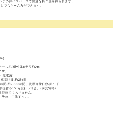
インチの操作スペースで快適な操作感を得られます。
なしでもキー入力ができます。
le)
チール机(磁性体)/半径約2m
ます。
続・充電用)
※充電時間:約2時間
時間/約2000時間、使用可能日数/約60日
ド操作を5%程度行う場合。(満充電時)
保証値ではありません。
。予めご了承下さい。