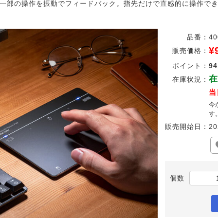
一部の操作を振動でフィードバック。指先だけで直感的に操作で
品番：
4
¥
販売価格：
ポイント：
94
在
在庫状況：
当
今
す
販売開始日：
20
個数