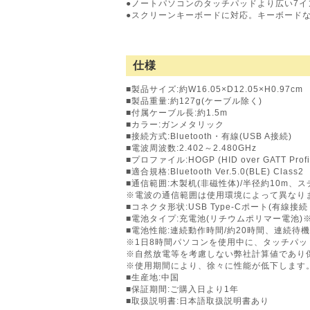
●ノートパソコンのタッチパッドより広い7
●スクリーンキーボードに対応。キーボード
仕様
■製品サイズ:約W16.05×D12.05×H0.97cm
■製品重量:約127g(ケーブル除く)
■付属ケーブル長:約1.5m
■カラー:ガンメタリック
■接続方式:Bluetooth・有線(USB A接続)
■電波周波数:2.402～2.480GHz
■プロファイル:HOGP (HID over GATT Profi
■適合規格:Bluetooth Ver.5.0(BLE) Class2
■通信範囲:木製机(非磁性体)/半径約10m、ス
※電波の通信範囲は使用環境によって異なり
■コネクタ形状:USB Type-Cポート(有線接
■電池タイプ:充電池(リチウムポリマー電池)
■電池性能:連続動作時間/約20時間、連続待機
※1日8時間パソコンを使用中に、タッチパッ
※自然放電等を考慮しない弊社計算値であり
※使用期間により、徐々に性能が低下します
■生産地:中国
■保証期間:ご購入日より1年
■取扱説明書:日本語取扱説明書あり