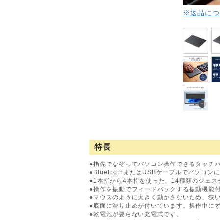
※返品につ
特長
●指先でなぞってパソコン操作できるタッチ
●BluetoothまたはUSBケーブルでパソコ
●1本指から4本指を使った、14種類のジェ
●操作を振動でフィードバックする振動機能
●マウスのように大きく動かさないため、狭
●底面に滑り止めが付いています。操作中に
●乾電池が要らない充電式です。