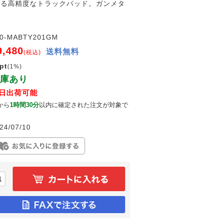
きる高精度なトラックパッド。ガンメタ
00-MABTY201GM
9,480
送料無料
(税込)
pt
(1%)
庫あり
日出荷可能
から
1時間30分
以内に確定された注文が対象で
。
24/07/10