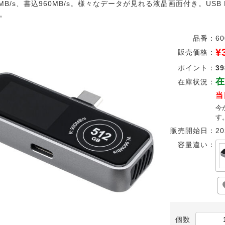
0MB/s、書込960MB/s。様々なデータが見れる液晶画面付き。US
。
品番：
60
¥
販売価格：
ポイント：
39
在
在庫状況：
当
今
す
販売開始日：
20
容量違い：
個数