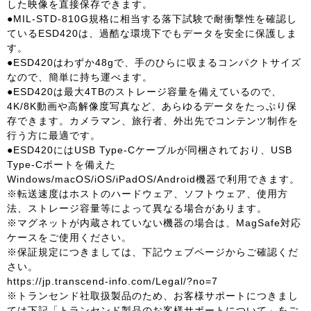
した映像を直接保存できます。
●MIL-STD-810G規格に相当する落下試験で耐衝撃性を確認し
ているESD420は、過酷な環境下でもデータを安全に保護しま
す。
●ESD420はわずか48gで、手のひらに収まるコンパクトサイズ
なので、簡単に持ち運べます。
●ESD420は最大4TBのストレージ容量を備えているので、
4K/8K動画や高解像度写真など、あらゆるデータをたっぷり保
存できます。カメラマン、旅行者、外出先でコンテンツ制作を
行う方に最適です。
●ESD420にはUSB Type-Cケーブルが同梱されており、USB
Type-Cポートを備えた
Windows/macOS/iOS/iPadOS/Android機器で利用できます。
※転送速度はホストのハードウェア、ソフトウェア、使用方
法、ストレージ容量等によって異なる場合があります。
※マグネットが内蔵されていない機器の場合は、MagSafe対応
ケースをご使用ください。
※保証規定につきましては、下記ウェブページからご確認くだ
さい。
https://jp.transcend-info.com/Legal/?no=7
※トランセンド社取扱製品のため、お客様サポートにつきまし
ては下記「トランセンド製品のお客様サポートについて」をご