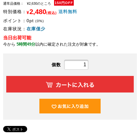
150円OFF
通常品価格：
¥2,630のところ
2,480
特別価格：
送料無料
¥
(税込)
ポイント：
0
pt
(0%)
在庫状況：
在庫僅少
当日出荷可能
今から
5時間49分
以内に確定された注文が対象です。
個数