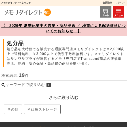
メモリダイレクトへようこそ
会員登録
ログイン
処分品 商品一覧【メモリダイレクト】
【 2026年 夏季休業中の営業・商品発送 ／ 地震による配送遅延につ
いてのお知らせ 】
処分品
処分品を大特価でを販売する通販専門店メモリダイレクトは￥2,000以
上で送料無料、￥3,000以上で代引手数料無料です。メモリダイレクト
はサンワサプライが運営するメモリ専門店でTranscend商品の正規販
売店。即納・安心保証・高品質の商品を取り揃え。
19
検索結果:
件
キーワードで絞り込む
さらに絞り込む
その他
Mac用ストレージ