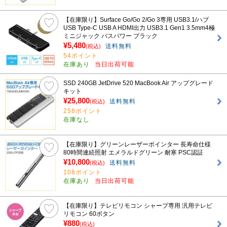
【在庫限り】Surface Go/Go 2/Go 3専用 USB3.1/ハブ
USB Type-C USB A HDMI出力 USB3.1 Gen1 3.5mm4極
ミニジャック バスパワー ブラック
¥5,480
送料無料
(税込)
54ポイント
在庫あり
当日出荷可能
SSD 240GB JetDrive 520 MacBook Air アップグレード
キット
¥25,800
送料無料
(税込)
258ポイント
在庫なし
【在庫限り】グリーンレーザーポインター 長寿命仕様
80時間連続照射 エメラルドグリーン 耐寒 PSC認証
¥10,800
送料無料
(税込)
108ポイント
在庫あり
当日出荷可能
【在庫限り】テレビリモコン シャープ専用 汎用テレビ
リモコン 60ボタン
¥880
(税込)