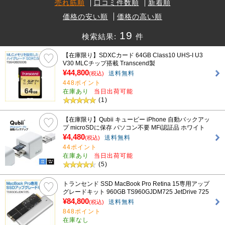
売れ筋順
口コミ件数順
新着順
価格の安い順
価格の高い順
19
検索結果:
件
【在庫限り】SDXCカード 64GB Class10 UHS-I U3
V30 MLCチップ搭載 Transcend製
¥44,800
送料無料
(税込)
448ポイント
在庫あり
当日出荷可能
(1)
【在庫限り】Qubii キュービー iPhone 自動バックアッ
プ microSDに保存 パソコン不要 MFi認証品 ホワイト
¥4,480
送料無料
(税込)
44ポイント
在庫あり
当日出荷可能
(5)
トランセンド SSD MacBook Pro Retina 15専用アップ
グレードキット 960GB TS960GJDM725 JetDrive 725
¥84,800
送料無料
(税込)
848ポイント
在庫なし