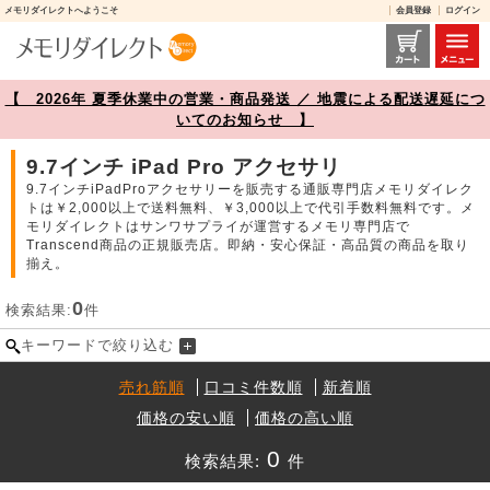
メモリダイレクトへようこそ
会員登録
ログイン
9.7インチ iPad Pro アクセサリ 商品一覧【メモリダイレクト】
【 2026年 夏季休業中の営業・商品発送 ／ 地震による配送遅延につ
いてのお知らせ 】
9.7インチ iPad Pro アクセサリ
9.7インチiPadProアクセサリーを販売する通販専門店メモリダイレク
トは￥2,000以上で送料無料、￥3,000以上で代引手数料無料です。メ
モリダイレクトはサンワサプライが運営するメモリ専門店で
Transcend商品の正規販売店。即納・安心保証・高品質の商品を取り
揃え。
0
検索結果:
件
キーワードで絞り込む
売れ筋順
口コミ件数順
新着順
価格の安い順
価格の高い順
0
検索結果:
件