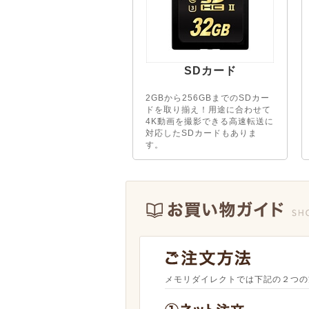
SDカード
2GBから256GBまでのSDカー
ドを取り揃え！用途に合わせて
4K動画を撮影できる高速転送に
対応したSDカードもありま
す。
メモリダイレクトでは下記の２つの