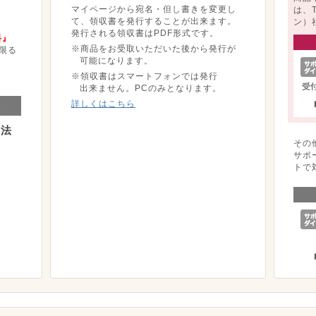
マイページから宛名・但し書きを変更し
は、
て、領収書を発行することが出来ます。
ン）
発行される領収書はPDF形式です。
料』
※商品をお受取いただいた後から発行が
限る
可能になります。
※領収書はスマートフォンでは発行
出来ません。PCのみとなります。
詳しくはこちら
方法
その
サポ
トで