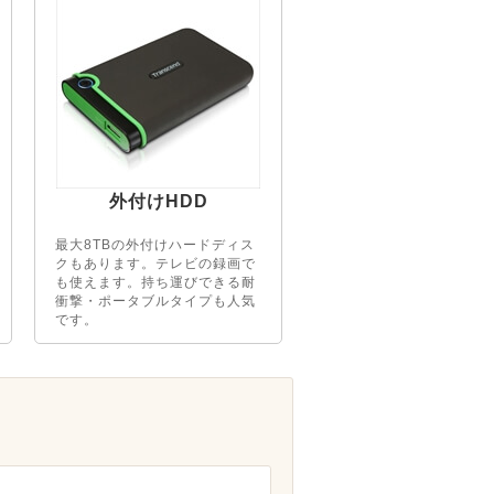
外付けHDD
最大8TBの外付けハードディス
クもあります。テレビの録画で
も使えます。持ち運びできる耐
衝撃・ポータブルタイプも人気
です。