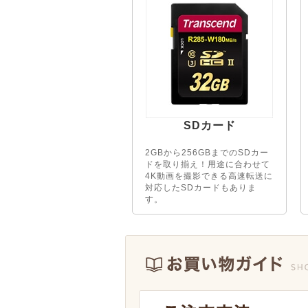
SDカード
2GBから256GBまでのSDカー
ドを取り揃え！用途に合わせて
4K動画を撮影できる高速転送に
対応したSDカードもありま
す。