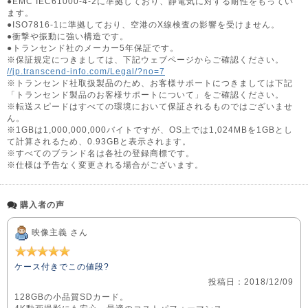
●EMC IEC61000-4-2に準拠しており、静電気に対する耐性をもってい
ます。
●ISO7816-1に準拠しており、空港のX線検査の影響を受けません。
●衝撃や振動に強い構造です。
●トランセンド社のメーカー5年保証です。
※保証規定につきましては、下記ウェブページからご確認ください。
//jp.transcend-info.com/Legal/?no=7
※トランセンド社取扱製品のため、お客様サポートにつきましては下記
「トランセンド製品のお客様サポートについて」をご確認ください。
※転送スピードはすべての環境において保証されるものではございませ
ん。
※1GBは1,000,000,000バイトですが、OS上では1,024MBを1GBとし
て計算されるため、0.93GBと表示されます。
※すべてのブランド名は各社の登録商標です。
※仕様は予告なく変更される場合がございます。
購入者の声
映像主義 さん
ケース付きでこの値段?
投稿日：2018/12/09
128GBの小品質SDカード。