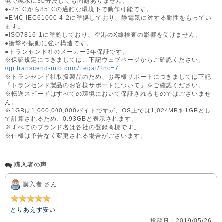
境で純水に30分浸しても問題ありません。
●-25°Cから85°Cの過酷な環境下で動作可能です。
●EMC IEC61000-4-2に準拠しており、静電気に対する耐性をもってい
ます。
●ISO7816-1に準拠しており、空港のX線検査の影響を受けません。
●衝撃や振動に強い構造です。
●トランセンド社のメーカー5年保証です。
※保証規定につきましては、下記ウェブページからご確認ください。
//jp.transcend-info.com/Legal/?no=7
※トランセンド社取扱製品のため、お客様サポートにつきましては下記
「トランセンド製品のお客様サポートについて」をご確認ください。
※転送スピードはすべての環境において保証されるものではございませ
ん。
※1GBは1,000,000,000バイトですが、OS上では1,024MBを1GBとし
て計算されるため、0.93GBと表示されます。
※すべてのブランド名は各社の登録商標です。
※仕様は予告なく変更される場合がございます。
購入者の声
購入者 さん
とりあえず安い
投稿日：2019/05/26