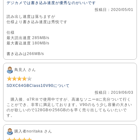
デジカメでは書き込み速度が優秀なのがいいです
投稿日：2020/05/01
読み出し速度は落ちますが
仕様より書き込み速度は秀悦です
仕様
最大読出速度 285MB/s
最大書込速度 180MB/s
書き込みは266MB/s
鳥見人 さん
SDXC64GBClass10V90について
投稿日：2019/06/03
購入後、α7RⅢで使用中ですが、高速なソニーαに充分ついて行く
ことができ、非常に満足しております。V90のもう少し容量の大きい
のが欲しいので128GBや256GBのを早く売り出してもらいたいで
す。
購入者noritaka さん