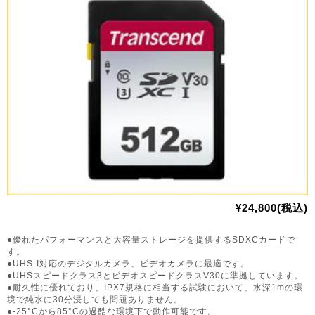
¥24,800(税込)
●優れたパフォーマンスと大容量ストレージを提供するSDXCカードで
す。
●UHS-I対応のデジタルカメラ、ビデオカメラに最適です。
●UHSスピードクラス3とビデオスピードクラスV30に準拠しています。
●耐久性に優れており、IPX7規格に相当する試験において、水深1mの環
境で純水に30分浸しても問題ありません。
●-25°Cから85°Cの過酷な環境下で動作可能です。