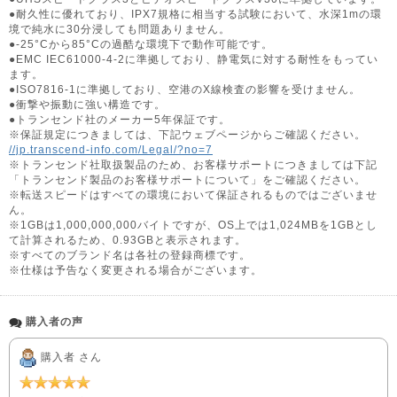
●耐久性に優れており、IPX7規格に相当する試験において、水深1mの環
境で純水に30分浸しても問題ありません。
●-25°Cから85°Cの過酷な環境下で動作可能です。
●EMC IEC61000-4-2に準拠しており、静電気に対する耐性をもってい
ます。
●ISO7816-1に準拠しており、空港のX線検査の影響を受けません。
●衝撃や振動に強い構造です。
●トランセンド社のメーカー5年保証です。
※保証規定につきましては、下記ウェブページからご確認ください。
//jp.transcend-info.com/Legal/?no=7
※トランセンド社取扱製品のため、お客様サポートにつきましては下記
「トランセンド製品のお客様サポートについて」をご確認ください。
※転送スピードはすべての環境において保証されるものではございませ
ん。
※1GBは1,000,000,000バイトですが、OS上では1,024MBを1GBとし
て計算されるため、0.93GBと表示されます。
※すべてのブランド名は各社の登録商標です。
※仕様は予告なく変更される場合がございます。
購入者の声
購入者 さん