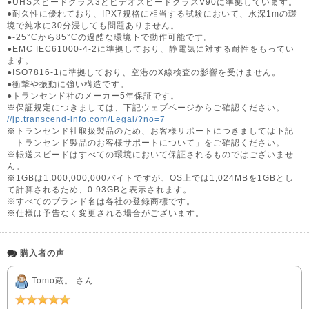
●UHSスピードクラス3とビデオスピードクラスV90に準拠しています。
●耐久性に優れており、IPX7規格に相当する試験において、水深1mの環
境で純水に30分浸しても問題ありません。
●-25°Cから85°Cの過酷な環境下で動作可能です。
●EMC IEC61000-4-2に準拠しており、静電気に対する耐性をもってい
ます。
●ISO7816-1に準拠しており、空港のX線検査の影響を受けません。
●衝撃や振動に強い構造です。
●トランセンド社のメーカー5年保証です。
※保証規定につきましては、下記ウェブページからご確認ください。
//jp.transcend-info.com/Legal/?no=7
※トランセンド社取扱製品のため、お客様サポートにつきましては下記
「トランセンド製品のお客様サポートについて」をご確認ください。
※転送スピードはすべての環境において保証されるものではございませ
ん。
※1GBは1,000,000,000バイトですが、OS上では1,024MBを1GBとし
て計算されるため、0.93GBと表示されます。
※すべてのブランド名は各社の登録商標です。
※仕様は予告なく変更される場合がございます。
購入者の声
Tomo蔵。 さん