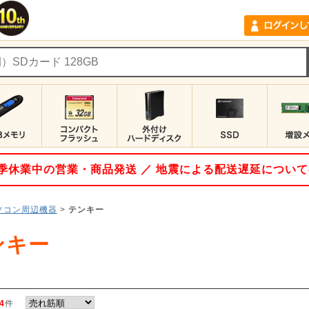
 夏季休業中の営業・商品発送 ／ 地震による配送遅延につい
ソコン周辺機器
>
テンキー
ンキー
4
件