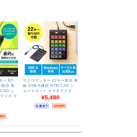
ー NT-
マクロテンキー 22キー割当 有
キー割当 有
線 USB-A接続 DTM CAD シ
 CAD シ
ョートカット カスタマイズ
マイズ マ
¥5,480