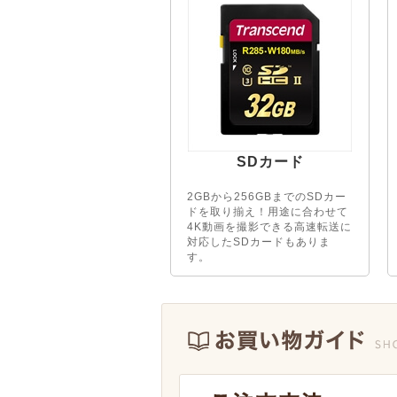
SDカード
2GBから256GBまでのSDカー
ドを取り揃え！用途に合わせて
4K動画を撮影できる高速転送に
対応したSDカードもありま
す。