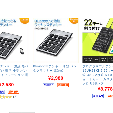
テンキー 無線 モバ
Bluetoothテンキー 薄型 パン
プログラマブルテンキ
び 薄型 小型 パン
タグラフキー 電池式
19UH2BKN2 22
アイソレーション 電
線 USB-A接続 DTM
¥2,980
ョートカット カスタ
クロ USBハブ
¥2,580
¥8,778
(
2
)