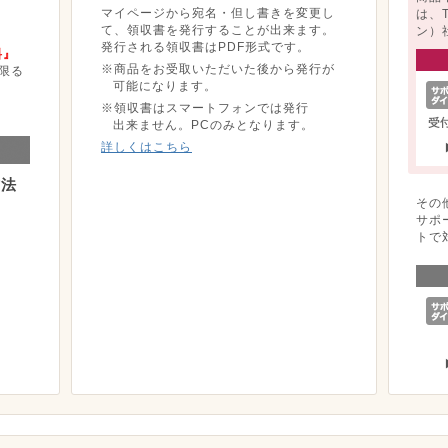
マイページから宛名・但し書きを変更し
は、
て、領収書を発行することが出来ます。
ン）
発行される領収書はPDF形式です。
料』
※商品をお受取いただいた後から発行が
限る
可能になります。
※領収書はスマートフォンでは発行
出来ません。PCのみとなります。
詳しくはこちら
方法
その
サポ
トで