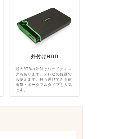
外付けHDD
最大8TBの外付けハードディス
クもあります。テレビの録画で
も使えます。持ち運びできる耐
衝撃・ポータブルタイプも人気
です。