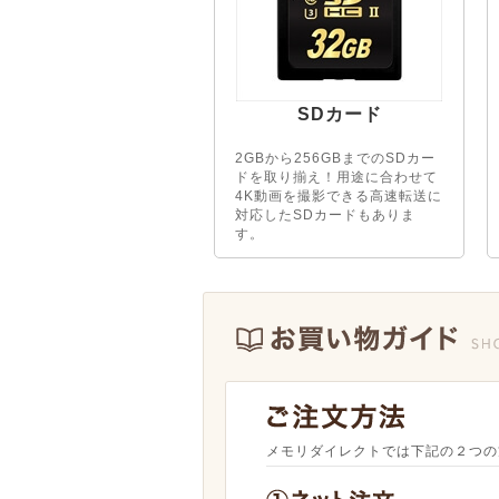
SDカード
2GBから256GBまでのSDカー
ドを取り揃え！用途に合わせて
4K動画を撮影できる高速転送に
対応したSDカードもありま
す。
メモリダイレクトでは下記の２つの