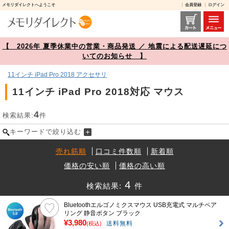
メモリダイレクトへようこそ
会員登録
ログイン
11インチ iPad Pro 2018対応 マウス 商品一覧【メモリダイレクト】
【 2026年 夏季休業中の営業・商品発送 ／ 地震による配送遅延につ
いてのお知らせ 】
11インチ iPad Pro 2018 アクセサリ
11インチ iPad Pro 2018対応 マウス
4
検索結果:
件
キーワードで絞り込む
売れ筋順
口コミ件数順
新着順
価格の安い順
価格の高い順
4
検索結果:
件
Bluetoothエルゴノミクスマウス USB充電式 マルチペア
リング 静音ボタン ブラック
¥3,980
送料無料
(税込)