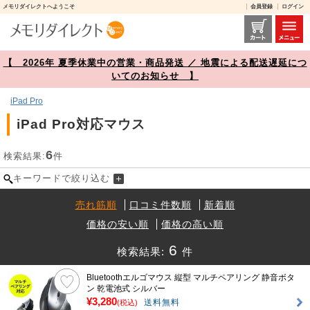
メモリダイレクトへようこそ
会員登録
ログイン
iPad Pro対応マウス 商品一覧【メモリダイレクト】
【 2026年 夏季休業中の営業・商品発送 ／ 地震による配送遅延につ
いてのお知らせ 】
iPad Pro
iPad Pro対応マウス
6
検索結果:
件
キーワードで絞り込む
売れ筋順
口コミ件数順
新着順
価格の安い順
価格の高い順
6
検索結果:
件
Bluetoothエルゴマウス 縦型 マルチペアリング 静音ボタ
ン 乾電池式 シルバー
¥3,280
送料無料
(税込)