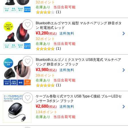
32ポイント
在庫あり
当日出荷可能
(1)
Bluetoothエルゴマウス 縦型 マルチペアリング 静音ボタ
ン 乾電池式 レッド
¥3,280
送料無料
(税込)
32ポイント
在庫あり
当日出荷可能
(1)
Bluetoothエルゴノミクスマウス USB充電式 マルチペア
リング 静音ボタン ブラック
¥3,980
送料無料
(税込)
39ポイント
在庫あり
当日出荷可能
(1)
ケーブル巻取り式マウス USB Type-C接続 ブルーLEDセ
ンサー 3ボタン ブラック
¥2,680
送料無料
(税込)
134ポイント
在庫あり
当日出荷可能