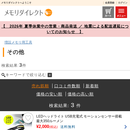
メモリダイレクトへようこそ
会員登録
ログイン
その他 商品一覧【メモリダイレクト】
【 2026年 夏季休業中の営業・商品発送 ／ 地震による配送遅延につ
いてのお知らせ 】
増設メモリ用工具
その他
3
検索結果:
件
キーワードで絞り込む
売れ筋順
口コミ件数順
新着順
価格の安い順
価格の高い順
3
検索結果:
件
LEDヘッドライト USB充電式 モーションセンサー搭載
最大350ルーメン
¥2,000
送料無料
(税込)