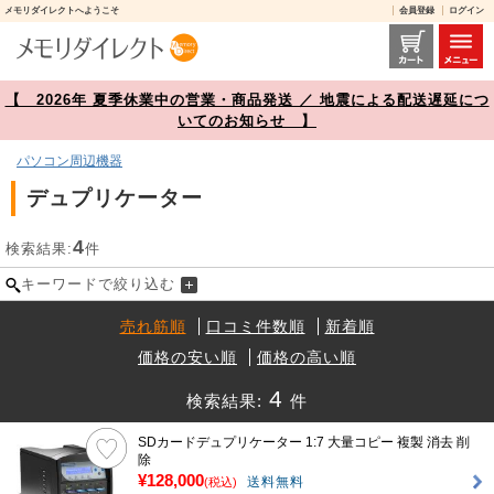
メモリダイレクトへようこそ
会員登録
ログイン
デュプリケーター 商品一覧【メモリダイレクト】
【 2026年 夏季休業中の営業・商品発送 ／ 地震による配送遅延につ
いてのお知らせ 】
パソコン周辺機器
デュプリケーター
4
検索結果:
件
キーワードで絞り込む
売れ筋順
口コミ件数順
新着順
価格の安い順
価格の高い順
4
検索結果:
件
SDカードデュプリケーター 1:7 大量コピー 複製 消去 削
除
¥128,000
送料無料
(税込)