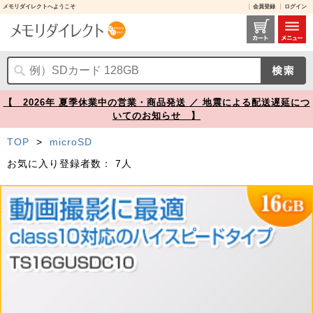
メモリダイレクトへようこそ
会員登録
ログイン
TS16GUSDC10 レビュー / microSDHCカード 16GB Class10対応 Nintendo Switch 動作確認済 Transcend製【メモリダイレクト】
【 2026年 夏季休業中の営業・商品発送 ／ 地震による配送遅延につ
いてのお知らせ 】
TOP
>
microSD
お気に入り登録者数：
7人
Prev