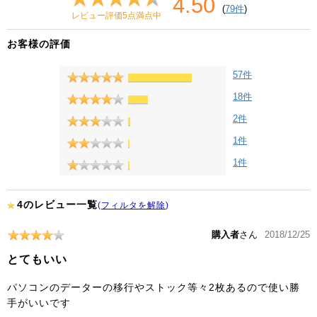
4.50
(
79件
)
レビュー評価5点満点中
お客様の評価
57件
18件
2件
1件
1件
4のレビュー一覧
(
フィルタを解除
)
購入者
さん
2018/12/25
とてもいい
パソコンのデーターの移行やストック等々2枚あるので使い勝
手がいいです