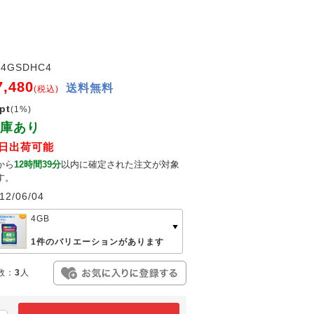
S4GSDHC4
7,480
送料無料
(税込)
pt
(1%)
庫あり
日出荷可能
から
12時間39分
以内に確定された注文が対象
す。
12/06/04
4GB
1件のバリエーションがあります
数：
3
人