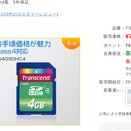
cend製。5年保証。
(
103件のカスタマーレビュー
)
品番：
T
¥
販売価格：
ポイント：
74
在
在庫状況：
当
今
で
販売開始日：
20
容量違い：
お気に入り登録者