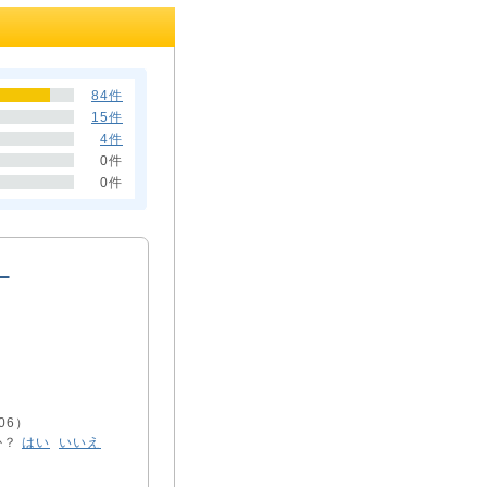
84件
15件
4件
0件
0件
06）
か？
はい
いいえ