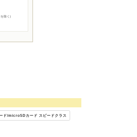
を除く)
ード/microSDカード スピードクラス