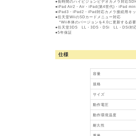
●長時間のハイビジョンビデオカメラ対応SD
●iPad Air2・Air・iPad(第4世代)・iPad 
●iPad3・iPad2・iPad対応カメラ接続用キット
●任天堂WiiのSDカードメニュー対応
*Wii本体のバージョンを4.0に更新する必
●任天堂3DS LL・3DS・DSi LL・DSi対
●5年保証
仕様
容量
規格
サイズ
動作電圧
動作環境温度
耐久性
重量