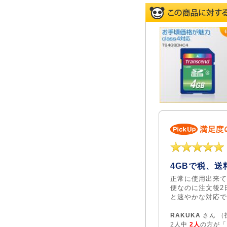
4GBで税、送料
正常に使用出来て
便なのに注文後2
と速やかな対応で
RAKUKA
さん （投
2人中
2人
の方が「