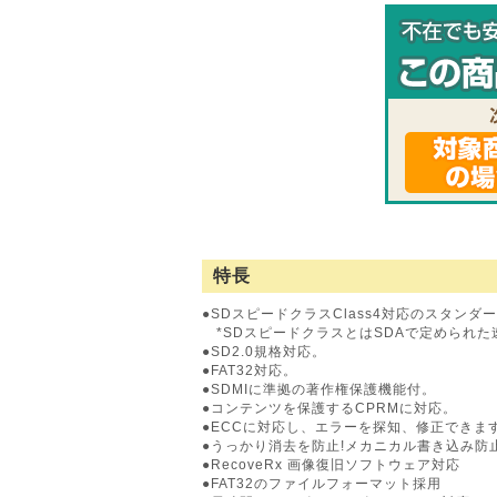
特長
●SDスピードクラスClass4対応のスタンダ
*SDスピードクラスとはSDAで定められ
●SD2.0規格対応。
●FAT32対応。
●SDMIに準拠の著作権保護機能付。
●コンテンツを保護するCPRMに対応。
●ECCに対応し、エラーを探知、修正できま
●うっかり消去を防止!メカニカル書き込み防
●RecoveRx 画像復旧ソフトウェア対応
●FAT32のファイルフォーマット採用