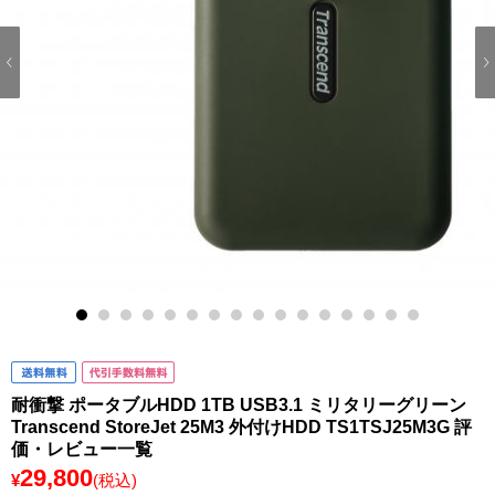
1
2
3
4
5
6
7
8
9
10
11
12
13
14
15
16
耐衝撃 ポータブルHDD 1TB USB3.1 ミリタリーグリーン
Transcend StoreJet 25M3 外付けHDD TS1TSJ25M3G 評
価・レビュー一覧
29,800
¥
(税込)