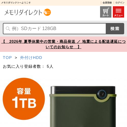
メモリダイレクトへようこそ
会員登録
ログイン
TS1TSJ25M3G レビュー / 耐衝撃 ポータブルHDD 1TB USB3.1 ミリタリーグリーン Transcend StoreJet 25M3 外付けHDD【メモリダイレクト】
【 2026年 夏季休業中の営業・商品発送 ／ 地震による配送遅延につ
いてのお知らせ 】
TOP
>
外付けHDD
お気に入り登録者数：
5人
Prev