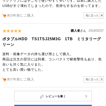
ックアップには手ごろで使いやすく早いです。以前に購入した
USBがすぐ壊れてしまったので、長持ちするのを祈ってます。
約3年前にご購入
役に立った
0
購入者
さん
2019/02/07
ポタブルHDD TS1TSJ25M3G 1TB ミリタリーグ
リーン
資料・画像データの持ち運び用として購入。
商品は注文の翌日には到着、コンパクトで耐衝撃性もあり、色
合いも渋く気に入りまた。
とても良い買い物でした。
約7年前にご購入
役に立った
1
レビューを書く