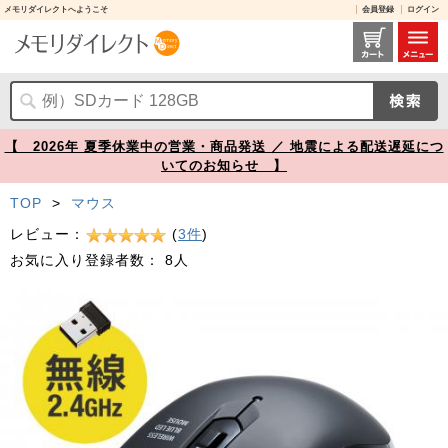
メモリダイレクトへようこそ
会員登録
ログイン
ワイヤレスマウス 5ボタン ブルーLEDセンサー DPI切替 ラバーコーティング ブラック【メモリダイレクト】
【 2026年 夏季休業中の営業・商品発送 ／ 地震による配送遅延につ
いてのお知らせ 】
TOP
>
マウス
レビュー：
(
3件
)
お気に入り登録者数：
8人
Prev