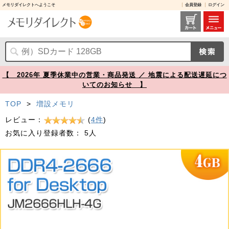
メモリダイレクトへようこそ
会員登録
ログイン
デスクトップPC用メモリ 4GB (4GB×1枚) DDR4-2666 PC4-21300 U-DIMM Transcend 増設メモリ【メモリダイレクト】
【 2026年 夏季休業中の営業・商品発送 ／ 地震による配送遅延につ
いてのお知らせ 】
TOP
>
増設メモリ
レビュー：
(
4件
)
お気に入り登録者数：
5人
Prev