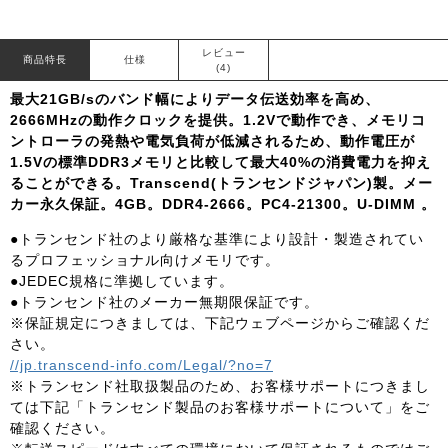
レビュー
商品特長
仕様
(4)
最大21GB/sのバンド幅によりデータ伝送効率を高め、
2666MHzの動作クロックを提供。1.2Vで動作でき、メモリコ
ントローラの発熱や電気負荷が低減されるため、動作電圧が
1.5Vの標準DDR3メモリと比較して最大40%の消費電力を抑え
ることができる。Transcend(トランセンドジャパン)製。メー
カー永久保証。4GB。DDR4-2666。PC4-21300。U-DIMM 。
●トランセンド社のより厳格な基準により設計・製造されてい
るプロフェッショナル向けメモリです。
●JEDEC規格に準拠しています。
●トランセンド社のメーカー無期限保証です。
※保証規定につきましては、下記ウェブページからご確認くだ
さい。
//jp.transcend-info.com/Legal/?no=7
※トランセンド社取扱製品のため、お客様サポートにつきまし
ては下記「トランセンド製品のお客様サポートについて」をご
確認ください。