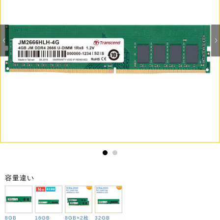
1
2
容量違い
8GB
16GB
8GB×2枚
32GB