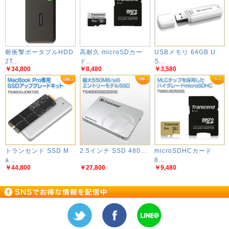
耐衝撃ポータブルHDD
高耐久 microSDカー
USBメモリ 64GB U
2T...
ド...
S...
￥34,800
￥8,480
￥3,580
トランセンド SSD M
2.5インチ SSD 480...
microSDHCカード
a...
8...
￥44,800
￥27,800
￥9,480