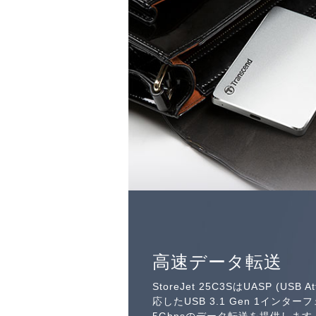
高速データ転送
StoreJet 25C3SはUASP (USB At
応したUSB 3.1 Gen 1イン
5Gbpsのデータ転送を提供します