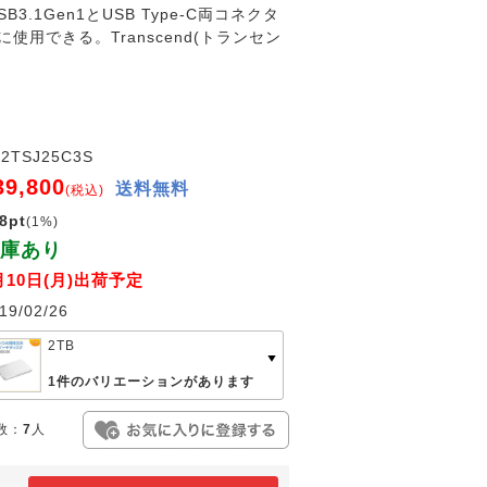
Gen1とUSB Type-C両コネクタ
用できる。Transcend(トランセン
S2TSJ25C3S
39,800
送料無料
(税込)
8pt
(1%)
庫あり
月10日(月)出荷予定
19/02/26
2TB
1件のバリエーションがあります
数：
7
人