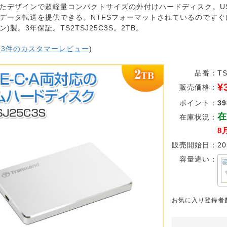
たデザインで超軽量コンパクトサイズの外付けハードディスク。USB3.1
データ転送を提供できる。NTFSフォーマットされているのですぐに使
)製。3年保証。TS2TSJ25C3S。2TB。
(
3件のカスタマーレビュー
)
品番：
T
¥
販売価格：
ポイント：
39
在
在庫状況：
8
販売開始日：
20
容量違い：
お気に入り登録者