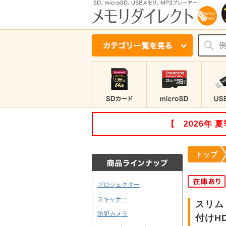
【 2026年
トップ
プロジェクター
スキャナー
スリム 
防犯カメラ
付けH