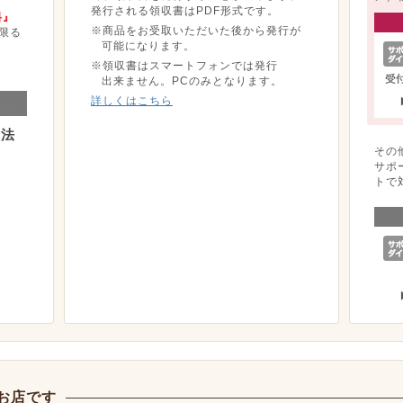
発行される領収書はPDF形式です。
料』
※商品をお受取いただいた後から発行が
限る
可能になります。
※領収書はスマートフォンでは発行
出来ません。PCのみとなります。
詳しくはこちら
方法
その
サポ
トで
お店です