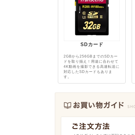
SDカード
2GBから256GBまでのSDカー
ドを取り揃え！用途に合わせて
4K動画を撮影できる高速転送に
対応したSDカードもありま
す。