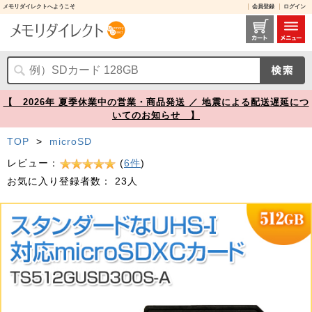
メモリダイレクトへようこそ
会員登録
ログイン
microSDXCカード 512GB Class10 UHS-I U3 V30 A1 SDカード変換アダプタ付き Transcend製【メモリダイレクト】
【 2026年 夏季休業中の営業・商品発送 ／ 地震による配送遅延につ
いてのお知らせ 】
TOP
>
microSD
レビュー：
(
6件
)
お気に入り登録者数：
23人
Prev