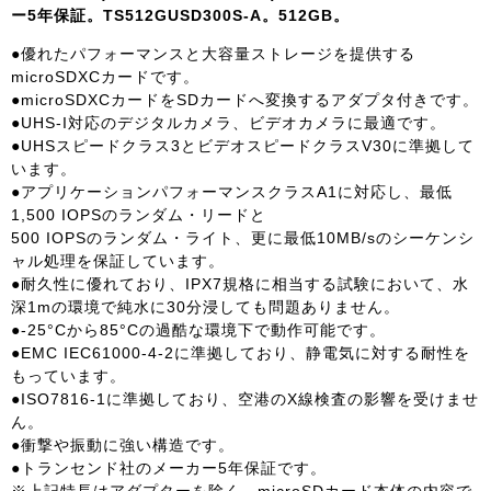
ー5年保証。TS512GUSD300S-A。512GB。
●優れたパフォーマンスと大容量ストレージを提供する
microSDXCカードです。
●microSDXCカードをSDカードへ変換するアダプタ付きです。
●UHS-I対応のデジタルカメラ、ビデオカメラに最適です。
●UHSスピードクラス3とビデオスピードクラスV30に準拠して
います。
●アプリケーションパフォーマンスクラスA1に対応し、最低
1,500 IOPSのランダム・リードと
500 IOPSのランダム・ライト、更に最低10MB/sのシーケンシ
ャル処理を保証しています。
●耐久性に優れており、IPX7規格に相当する試験において、水
深1mの環境で純水に30分浸しても問題ありません。
●-25°Cから85°Cの過酷な環境下で動作可能です。
●EMC IEC61000-4-2に準拠しており、静電気に対する耐性を
もっています。
●ISO7816-1に準拠しており、空港のX線検査の影響を受けませ
ん。
●衝撃や振動に強い構造です。
●トランセンド社のメーカー5年保証です。