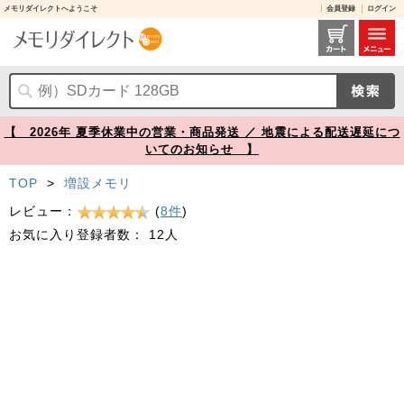
メモリダイレクトへようこそ
会員登録
ログイン
ノートPC用メモリ 8GB (8GB×1枚) DDR4-3200 PC4-25600 SO-DIMM Transcend 増設メモリ【メモリダイレクト】
【 2026年 夏季休業中の営業・商品発送 ／ 地震による配送遅延につ
いてのお知らせ 】
TOP
>
増設メモリ
レビュー：
(
8件
)
お気に入り登録者数：
12人
Prev