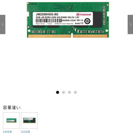
1
2
3
4
容量違い
16GB
32GB