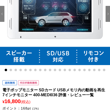
1
2
3
4
5
6
7
8
9
10
11
12
13
14
15
16
17
18
19
20
21
電子ポップモニター SDカード USBメモリ内の動画を再生
7インチモニター 400-MEDI036 評価・レビュー一覧
16,800
¥
(税込)
ポイント：
168
pt
(1%)