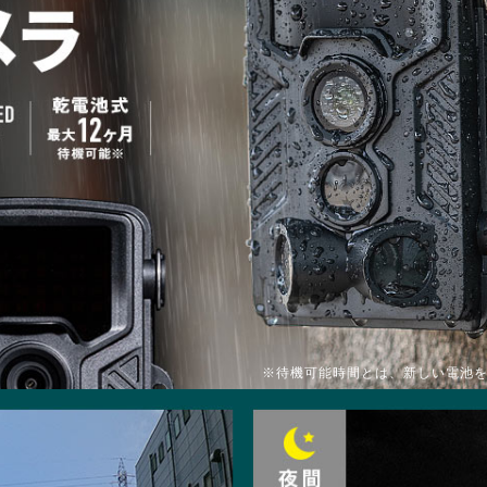
※待機可能時間とは、新しい電池を