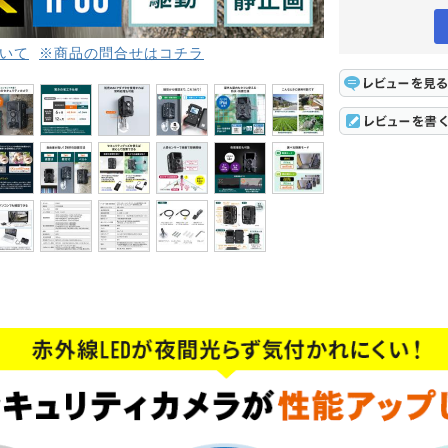
いて
※商品の問合せはコチラ