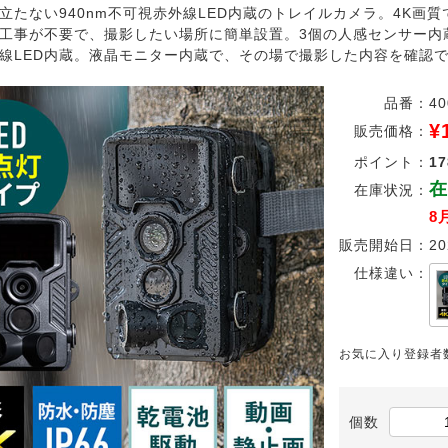
立たない940nm不可視赤外線LED内蔵のトレイルカメラ。4K画質
工事が不要で、撮影したい場所に簡単設置。3個の人感センサー内
線LED内蔵。液晶モニター内蔵で、その場で撮影した内容を確認
品番：
40
¥
販売価格：
ポイント：
17
在
在庫状況：
8
販売開始日：
20
仕様違い：
お気に入り登録者
個数