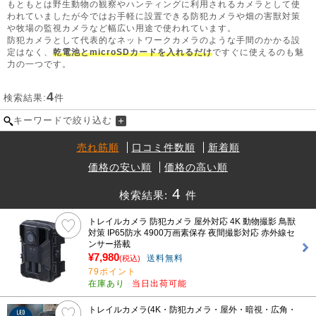
もともとは野生動物の観察やハンティングに利用されるカメラとして使
われていましたが今ではお手軽に設置できる防犯カメラや畑の害獣対策
や牧場の監視カメラなど幅広い用途で使われています。
防犯カメラとして代表的なネットワークカメラのような手間のかかる設
定はなく、
乾電池とmicroSDカードを入れるだけ
ですぐに使えるのも魅
力の一つです。
4
検索結果:
件
キーワードで絞り込む
売れ筋順
口コミ件数順
新着順
価格の安い順
価格の高い順
4
検索結果:
件
トレイルカメラ 防犯カメラ 屋外対応 4K 動物撮影 鳥獣
対策 IP65防水 4900万画素保存 夜間撮影対応 赤外線セ
ンサー搭載
¥7,980
送料無料
(税込)
79ポイント
在庫あり
当日出荷可能
トレイルカメラ(4K・防犯カメラ・屋外・暗視・広角・