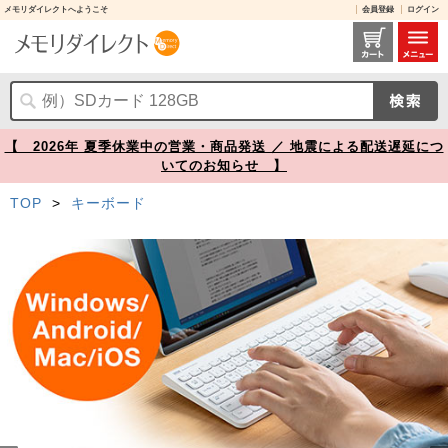
メモリダイレクトへようこそ
会員登録
ログイン
マルチペアリング Bluetoothキーボード テンキーあり Windows macOS iOS Android 各OS対応 USB充電式 ホワイト【メモリダイレクト】
【 2026年 夏季休業中の営業・商品発送 ／ 地震による配送遅延につ
いてのお知らせ 】
TOP
>
キーボード
Prev