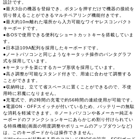
設計です。
●最大3台の機器を登録でき、ボタンを押すだけで機器の接続を
切り替えることができるマルチペアリング機能付きです。
●最大約10m離れた場所から入力可能なワイヤレスコンパクト
キーボードです。
●各OSで使用できる便利なショートカットキーを搭載していま
す。
●日本語109A配列を採用したキーボードです。
●ノートパソコンと同じようなキータッチ操作のパンタグラフ
式を採用しています。
●キータッチを楽にするカーブ形状を採用しています。
●高さ調整が可能なスタンド付きで、用途に合わせて調整する
ことができます。
●収納時は、立てて省スペースに置くことができるので、不使
用時に邪魔になりません。
●充電式で、約2時間の充電で約56時間の連続使用が可能です。
●電源ON・OFFスイッチが付いているため、バッテリーの無駄
な消耗を軽減できます。※ノートパソコンや各メーカー純正キ
ーボードのファンクションキーにあらかじめ割り付けられてい
る特殊機能(画面の明度調整やボリュームのアップダウンなど)
は、このキーボードからは操作できません。