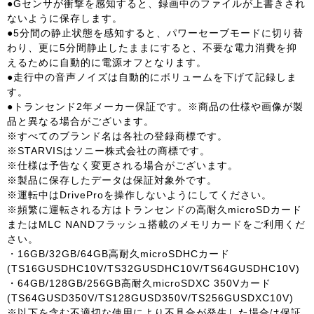
●Gセンサが衝撃を感知すると、録画中のファイルが上書きされ
ないように保存します。
●5分間の静止状態を感知すると、パワーセーブモードに切り替
わり、更に5分間静止したままにすると、不要な電力消費を抑
えるために自動的に電源オフとなります。
●走行中の音声ノイズは自動的にボリュームを下げて記録しま
す。
●トランセンド2年メーカー保証です。※商品の仕様や画像が製
品と異なる場合がございます。
※すべてのブランド名は各社の登録商標です。
※STARVISはソニー株式会社の商標です。
※仕様は予告なく変更される場合がございます。
※製品に保存したデータは保証対象外です。
※運転中はDriveProを操作しないようにしてください。
※頻繁に運転される方はトランセンドの高耐久microSDカード
またはMLC NANDフラッシュ搭載のメモリカードをご利用くだ
さい。
・16GB/32GB/64GB高耐久microSDHCカード
(TS16GUSDHC10V/TS32GUSDHC10V/TS64GUSDHC10V)
・64GB/128GB/256GB高耐久microSDXC 350Vカード
(TS64GUSD350V/TS128GUSD350V/TS256GUSDXC10V)
※以下を含む不適切な使用により不具合が発生した場合は保証