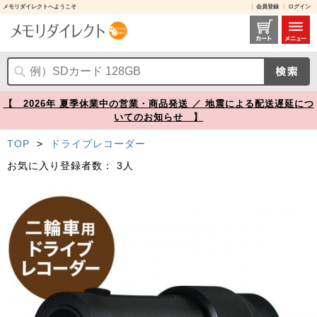
メモリダイレクトへようこそ
会員登録
ログイン
Transcend 二輪車用ドライブレコーダー microSD32GB付属 WiFi対応 SONY STARVIS搭載 DrivePro20 TS-DP20A-32G【バイク便・自転車便】【メモリダイレクト】
【 2026年 夏季休業中の営業・商品発送 ／ 地震による配送遅延につ
いてのお知らせ 】
TOP
>
ドライブレコーダー
お気に入り登録者数：
3人
Prev