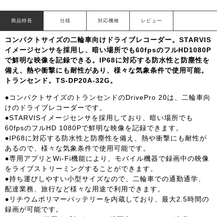
商品特長
仕様
対応機種
レビュー
コンパクトサイズの二輪車向けドライブレコーダー。STARVIS
イメージセンサを採用し、暗い場所でも60fpsのフルHD1080P
で鮮明な映像を記録できる。IP68に対応する防水性と防塵性を
備え、熱や衝撃にも耐性があり、様々な気象条件で使用可能。
トランセンド。TS-DP20A-32G。
●コンパクトサイズのトランセンドのDrivePro 20は、二輪車向
けのドライブレコーダーです。
●STARVISイメージセンサを採用しており、暗い場所でも
60fpsのフルHD 1080Pで鮮明な映像を記録できます。
●IP68に対応する防水性と防塵性を備え、熱や衝撃にも耐性が
あるので、様々な気象条件で使用可能です。
●専用アプリとWi-Fi機能により、モバイル機器で録画中の映像
をライブストリーミングすることができます。
●持ち運びしやすい小型サイズなので、二輪車での通勤通学、
配達業務、旅行など様々な用途で利用できます。
●リチウムポリマーバッテリーを内蔵しており、最大2.5時間の
録画が可能です。