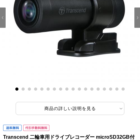
1
2
3
4
5
6
7
8
9
10
11
12
13
14
15
16
17
18
商品の詳しい説明を見る
Transcend 二輪車用ドライブレコーダー microSD32GB付