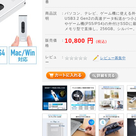
番
商品説
：
パソコン、テレビ、ゲーム機に使える外
明
USB3.2 Gen2の高速データ転送か
やゲーム機(PS5/PS4)の外付けSSD
メモリ型で直挿し。256GB。シルバー
10,800
円
販売価
：
(税込)
格
レビュ
：
レビュー募集中
ー