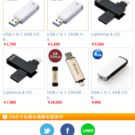
USBメモリ 8GB US
USBメモリ 16GB U
Lightning & US...
B...
S...
￥1,780
￥1,880
￥5,580
Lightning & US...
USBメモリ 256GB
USBメモリ 4GB US
U...
B...
￥7,980
￥29,800
￥980