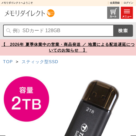
メモリダイレクトへようこそ
会員登録
ログイン
Transcend ESD310C ポータブルSSD 2TB TS2TESD310C【メモリダイレクト】
【 2026年 夏季休業中の営業・商品発送 ／ 地震による配送遅延につ
いてのお知らせ 】
TOP
>
スティック型SSD
Prev