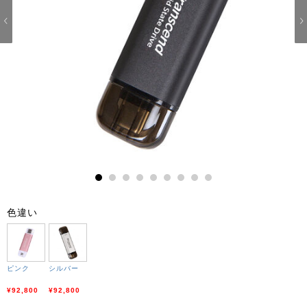
1
2
3
4
5
6
7
8
9
色違い
ピンク
シルバー
¥92,800
¥92,800