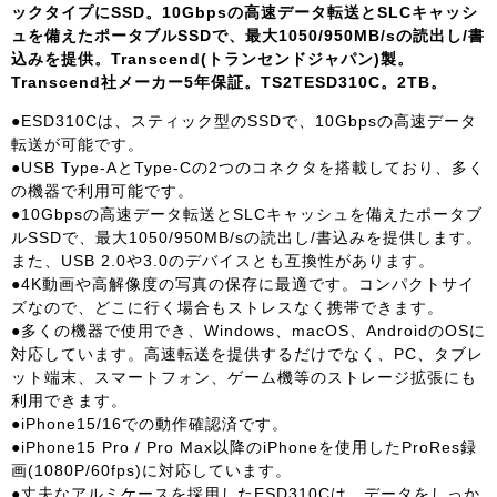
ックタイプにSSD。10Gbpsの高速データ転送とSLCキャッシ
ュを備えたポータブルSSDで、最大1050/950MB/sの読出し/書
込みを提供。Transcend(トランセンドジャパン)製。
Transcend社メーカー5年保証。TS2TESD310C。2TB。
●ESD310Cは、スティック型のSSDで、10Gbpsの高速データ
転送が可能です。
●USB Type-AとType-Cの2つのコネクタを搭載しており、多く
の機器で利用可能です。
●10Gbpsの高速データ転送とSLCキャッシュを備えたポータブ
ルSSDで、最大1050/950MB/sの読出し/書込みを提供します。
また、USB 2.0や3.0のデバイスとも互換性があります。
●4K動画や高解像度の写真の保存に最適です。コンパクトサイ
ズなので、どこに行く場合もストレスなく携帯できます。
●多くの機器で使用でき、Windows、macOS、AndroidのOSに
対応しています。高速転送を提供するだけでなく、PC、タブレ
ット端末、スマートフォン、ゲーム機等のストレージ拡張にも
利用できます。
●iPhone15/16での動作確認済です。
●iPhone15 Pro / Pro Max以降のiPhoneを使用したProRes録
画(1080P/60fps)に対応しています。
●丈夫なアルミケースを採用したESD310Cは、データをしっか