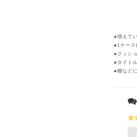
●増えて
●1ケー
●クッシ
●タイト
●棚など