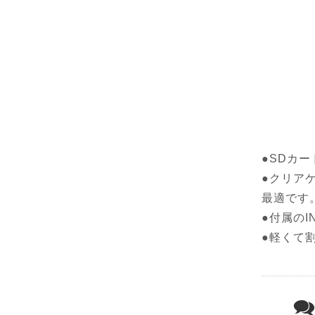
●SDカ
●クリア
最適です
●付属の
●軽くて