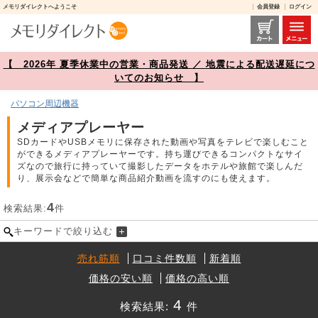
メモリダイレクトへようこそ
会員登録
ログイン
メディアプレーヤー 商品一覧【メモリダイレクト】
【 2026年 夏季休業中の営業・商品発送 ／ 地震による配送遅延につ
いてのお知らせ 】
パソコン周辺機器
メディアプレーヤー
SDカードやUSBメモリに保存された動画や写真をテレビで楽しむこと
ができるメディアプレーヤーです。持ち運びできるコンパクトなサイ
ズなので旅行に持っていて撮影したデータをホテルや旅館で楽しんだ
り、展示会などで簡単な商品紹介動画を流すのにも使えます。
4
検索結果:
件
キーワードで絞り込む
売れ筋順
口コミ件数順
新着順
価格の安い順
価格の高い順
4
検索結果:
件