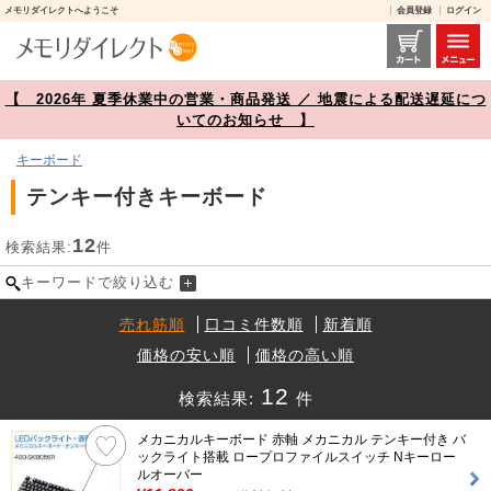
メモリダイレクトへようこそ
会員登録
ログイン
テンキー付きキーボード 商品一覧【メモリダイレクト】
【 2026年 夏季休業中の営業・商品発送 ／ 地震による配送遅延につ
いてのお知らせ 】
キーボード
テンキー付きキーボード
12
検索結果:
件
キーワードで絞り込む
売れ筋順
口コミ件数順
新着順
価格の安い順
価格の高い順
12
検索結果:
件
メカニカルキーボード 赤軸 メカニカル テンキー付き バ
ックライト搭載 ロープロファイルスイッチ Nキーロー
ルオーバー