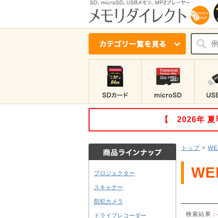
【 2026年
トップ
>
W
W
プロジェクター
スキャナー
防犯カメラ
検索結果：
ドライブレコーダー