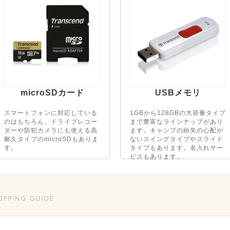
microSDカード
USBメモリ
スマートフォンに対応している
1GBから128GBの大容量タイプ
のはもちろん、ドライブレコー
まで豊富なラインナップがあり
ダーや防犯カメラにも使える高
ます。キャンプの紛失の心配が
耐久タイプのmicroSDもありま
ないスイングタイプやスライド
す。
タイプもあります。名入れサー
ビスもあります。