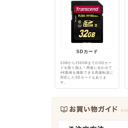
SDカード
2GBから256GBまでのSDカー
ドを取り揃え！用途に合わせて
4K動画を撮影できる高速転送に
対応したSDカードもありま
す。