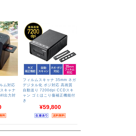
フィルムスキャナ 35mm ネガ
フィルム対応
デジタル化 ポジ対応 高画質
ガスキャナ
自動送り 7200dpi CCDスキ
MI出力対
ャン ゴミほこり傷補正機能付
き
0
¥59,800