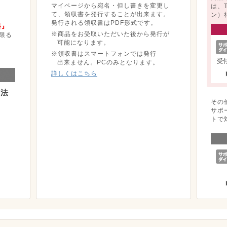
マイページから宛名・但し書きを変更し
は、
て、領収書を発行することが出来ます。
ン）
発行される領収書はPDF形式です。
料』
※商品をお受取いただいた後から発行が
限る
可能になります。
※領収書はスマートフォンでは発行
出来ません。PCのみとなります。
詳しくはこちら
方法
その
サポ
トで