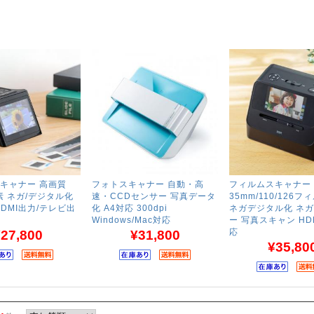
キャナー 高画質
フォトスキャナー 自動・高
フィルムスキャナー
素 ネガ/デジタル化
速・CCDセンサー 写真データ
35mm/110/126
DMI出力/テレビ出
化 A4対応 300dpi
ネガデジタル化 ネ
Windows/Mac対応
ー 写真スキャン HD
応
27,800
¥31,800
¥35,80