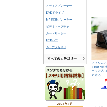
メディアプレーヤー
DVDドライブ
MP3変換プレーヤー
ビデオキャプチャ
カードリーダー
USBハブ
カーアクセサリ
フィルムス
1400万画
ポジ対応 H
力対応
¥
2026年8月