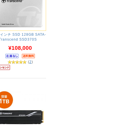
5インチ SSD 128GB SATA-
I Transcend SSD370S
¥108,000
(
2
)