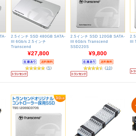
TA-
2.5インチ SSD 480GB SATA-
2.5インチ SSD 120GB SATA-
2.
III 6Gb/s 2.5インチ
III 6Gb/s Transcend
II
Transcend
SSD220S
¥27,800
¥9,800
(
5
)
(
10
)