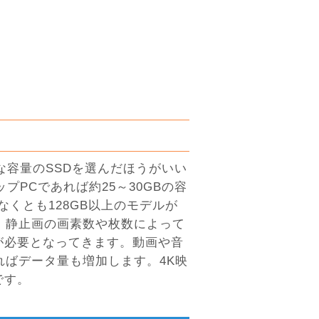
な容量のSSDを選んだほうがいい
プPCであれば約25～30GBの容
くとも128GB以上のモデルが
。静止画の画素数や枚数によって
が必要となってきます。動画や音
ればデータ量も増加します。4K映
です。