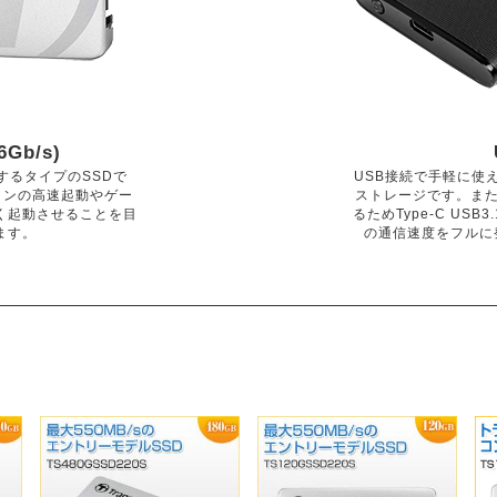
(6Gb/s)
するタイプのSSDで
USB接続で手軽に使
コンの高速起動やゲー
ストレージです。また
く起動させることを目
るためType-C US
ます。
の通信速度をフルに