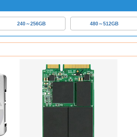
240～256GB
480～512GB