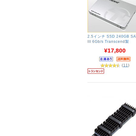
2.5インチ SSD 240GB SA
III 6Gb/s Transcend製
¥17,800
(
11
)