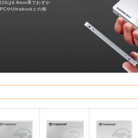
220は6.8mm厚でわずか
やUltrabookとの相