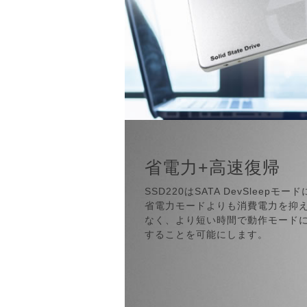
省電力+高速復帰
SSD220はSATA DevSleep
省電力モードよりも消費電力を抑
なく、より短い時間で動作モード
することを可能にします。