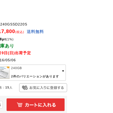
S240GSSD220S
17,800
送料無料
(税込)
8pt
(1%)
庫あり
月9日(日)出荷予定
16/05/06
240GB
2件のバリエーションがあります
数：
15
人