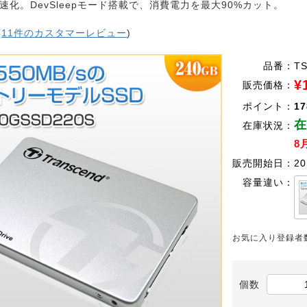
速化。DevSleepモード搭載で、消費電力を最大90%カット。
(
11件のカスタマーレビュー
)
品番：
T
¥
販売価格：
ポイント：
17
在
在庫状況：
8
販売開始日：
20
容量違い：
お気に入り登録者
個数