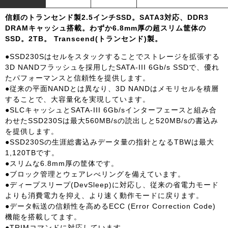
信頼のトランセンド製2.5インチSSD。SATA3対応、DDR3
DRAMキャッシュ搭載。わずか6.8mm厚の超スリム筐体の
SSD。2TB。 Transcend(トランセンド)製。
●SSD230Sはセルをスタックすることでストレージを拡張する
3D NANDフラッシュを採用したSATA-III 6Gb/s SSDで、優れ
たパフォーマンスと信頼性を提供します。
●従来の平面NANDとは異なり、3D NANDはメモリセルを積層
することで、大容量化を実現しています。
●SLCキャッシュとSATA-III 6Gb/sインターフェースと組み合
わせたSSD230Sは最大560MB/sの読出しと520MB/sの書込み
を提供します。
●SSD230Sの生涯総書込みデータ量の指針となるTBWは最大
1,120TBです。
●スリムな6.8mm厚の筐体です。
●ブロック管理とウェアレべリングを備えています。
●ディープスリープ(DevSleep)に対応し、従来の省電力モード
よりも消費電力を抑え、より速く動作モードに戻ります。
●データ転送の信頼性を高めるECC (Error Correction Code)
機能を搭載してます。
●TRIMコマンドに対応しています。