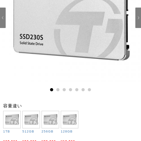
1
2
3
4
5
6
7
容量違い
1TB
512GB
256GB
128GB