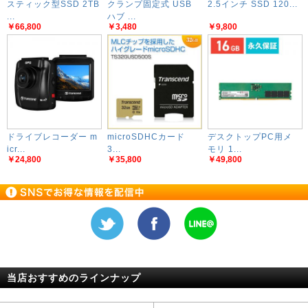
スティック型SSD 2TB
クランプ固定式 USB
2.5インチ SSD 120...
...
ハブ ...
￥66,800
￥3,480
￥9,800
ドライブレコーダー m
microSDHCカード
デスクトップPC用メ
icr...
3...
モリ 1...
￥24,800
￥35,800
￥49,800
当店おすすめのラインナップ