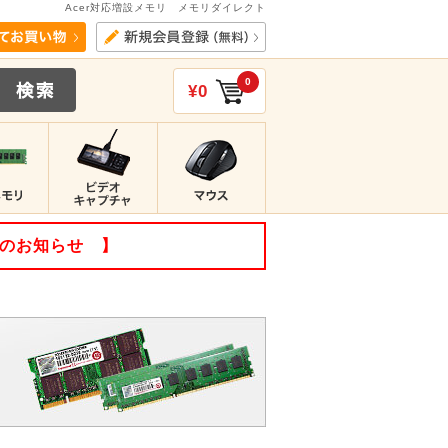
Acer対応増設メモリ メモリダイレクト
0
¥0
てのお知らせ 】