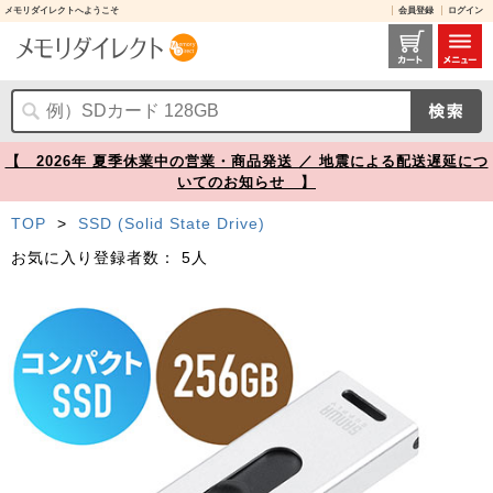
メモリダイレクトへようこそ
会員登録
ログイン
スティック型SSD 256GB USB3.2 Gen2 USB A スライド式コネクタ シルバー テレビ録画 ゲーム機 PS5/PS4対応【メモリダイレクト】
【 2026年 夏季休業中の営業・商品発送 ／ 地震による配送遅延につ
いてのお知らせ 】
TOP
>
SSD (Solid State Drive)
お気に入り登録者数：
5人
Prev