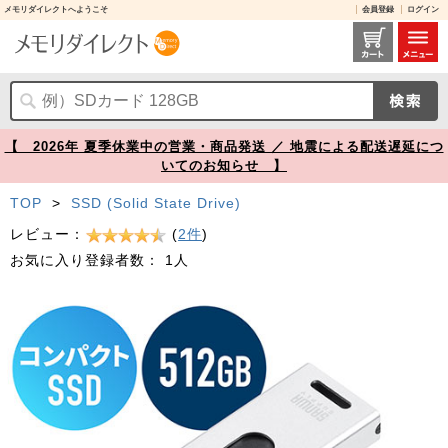
メモリダイレクトへようこそ
会員登録
ログイン
スティック型SSD 512GB USB3.2 Gen2 USB A スライド式コネクタ シルバー テレビ録画 ゲーム機 PS5/PS4対応【メモリダイレクト】
【 2026年 夏季休業中の営業・商品発送 ／ 地震による配送遅延につ
いてのお知らせ 】
TOP
>
SSD (Solid State Drive)
レビュー：
(
2件
)
お気に入り登録者数：
1人
Prev