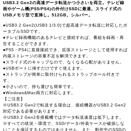
USB3.2 Gen2の高速データ転送かつ小さいを両立。テレビ録
画やゲーム機(PS5/PS4)の外付けSSDに最適。スライド式の
USBメモリ型で直挿し。512GB。シルバー。
●USB3.2 Gen2(USB3.1/3.0)で超高速データ転送に対応したポ
ータブルSSDです。
●テレビ録画機能のあるテレビと接続すれば、番組を録画・再
生することができます。
●PS5・PS4に直接接続でき、拡張ストレージとして使用すれば
内蔵ストレージの容量不足を解消できます。
●スライド式のキャップなので、なくなる心配がありません。
●USBポートに挿すだけですぐ使えます。
●ストラップが簡単に取付けられるストラップホール付きで
す。
●小さいので、持ち運びも簡単です。
●Windows&Mac両方に対応します。
【ご注意】
※USB3.2 Gen2で転送する場合は、接続機器がUSB3.2 Gen2
対応である必要があります。
※USB3.2 Gen2非搭載機ではデータ転送速度は低下します。
※すべての状況・環境で、SSD/データ/外装ケースが破損しな
いことを保証するものではありません。また、動作中のSSDの