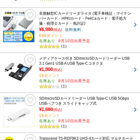
非接触型ICカードリーダライタ (電子車検証・マイナン
バーカード・HPKIカード・FeliCaカード・電子処方
箋・税理士カード・免許証)
¥6,980
送料無料
(税込)
698ポイント
在庫あり
8月10日出荷予定
(1)
メディアケース付き SD/microSDカードリーダー USB
3.1 Gen1 USB A USB Type-Cコネクタ
¥1,800
(税込)
18ポイント
在庫あり
8月10日出荷予定
(1)
SD/microSDカードリーダー USB Type-C USB 5Gbps
USBハブつき スライドキャップ式
¥1,680
(税込)
16ポイント
在庫あり
8月10日出荷予定
(1)
Transcend TS-RDF9K2 UHS-IIカード対応 マルチカード