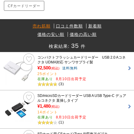
CFカードリーダー
売れ筋順
口コミ件数順
新着順
価格の安い順
価格の高い順
35
検索結果:
件
コンパクトフラッシュカードリーダー USB 2.0 Aコネ
クタ UDMA対応 サンワサプライ製
¥2,500
送料無料
(税込)
25ポイント
在庫あり
8月10日出荷予定
(3)
SD/microSDカードリーダー USB A USB Type-C デュア
ルコネクタ 直挿しタイプ
¥1,480
(税込)
14ポイント
在庫あり
8月10日出荷予定
(1)
SDカード用 CFカード(Type II)変換アダプタ