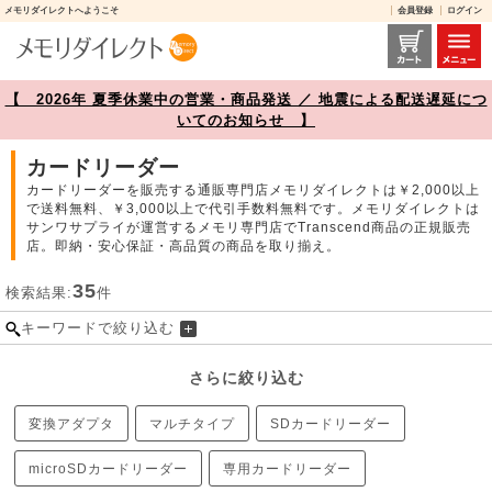
メモリダイレクトへようこそ
会員登録
ログイン
カードリーダー 商品一覧【メモリダイレクト】
【 2026年 夏季休業中の営業・商品発送 ／ 地震による配送遅延につ
いてのお知らせ 】
カードリーダー
カードリーダーを販売する通販専門店メモリダイレクトは￥2,000以上
で送料無料、￥3,000以上で代引手数料無料です。メモリダイレクトは
サンワサプライが運営するメモリ専門店でTranscend商品の正規販売
店。即納・安心保証・高品質の商品を取り揃え。
35
検索結果:
件
キーワードで絞り込む
さらに絞り込む
変換アダプタ
マルチタイプ
SDカードリーダー
microSDカードリーダー
専用カードリーダー