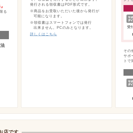
発行される領収書はPDF形式です。
料』
※商品をお受取いただいた後から発行が
限る
可能になります。
※領収書はスマートフォンでは発行
出来ません。PCのみとなります。
詳しくはこちら
方法
その
サポ
トで
お店です