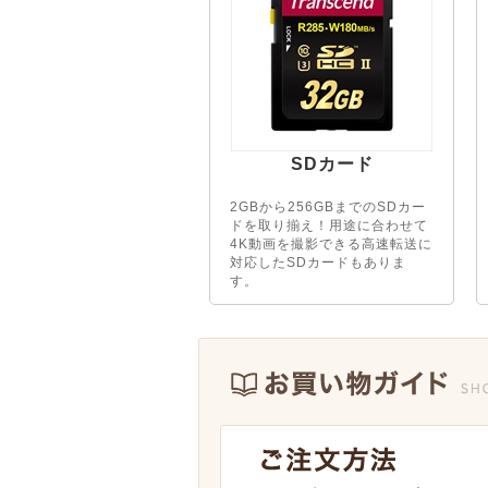
SDカード
2GBから256GBまでのSDカー
ドを取り揃え！用途に合わせて
4K動画を撮影できる高速転送に
対応したSDカードもありま
す。