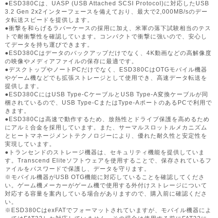
●ESD380Cは、UASP (USB Attached SCSI Protocol)に対応したUSB
3.2 Gen 2x2インターフェースを備えており、最大で2,000MB/sのデー
タ転送スピードを提供します。
●衝撃を和らげるラバーケースの採用に加え、米軍の落下試験相当のテス
トで耐衝撃性を確認しています。コンパクトで衝撃に強いので、安心し
てデータを持ち運びできます。
●ESD380Cはデータのバックアップだけでなく、4K動画などの高解像度
の映像やメディアファイルの保存に最適です。
●デスクトップやノートPCだけでなく、ESD380CはOTGモバイル機器
やゲーム機などでも拡張ストレージとして使用でき、高速データ転送を
提供します。
●ESD380CにはUSB Type-CケーブルとUSB Type-A変換ケーブルが同
梱されているので、USB Type-CまたはType-AポートのあるPCで利用で
きます。
●ESD380Cは高速で動作するため、放熱性とドライブ保護を高めるため
にアルミ合金を採用しています。また、サーマルスロットルメカニズム
とヒートマネージメントテクノロジーにより、優れた耐久性と安定性を
実現しています。
●トランセンドのストレージ機器は、セキュリティ機能を提供していま
す。Transcend Eliteソフトウェアを使用することで、保存されているフ
ァイルをパスワードで保護し、データを守ります。
※モバイル機器がUSB OTG機能に対応していることを確認してくださ
い。ゲーム機メーカーがゲーム機で使用する外付けストレージについて
対応する容量を案内している場合がありますので、購入前に確認くださ
い。
※ESD380CはexFATでフォーマットされていますが、モバイル機器によ