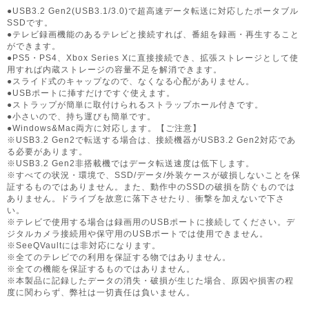
●USB3.2 Gen2(USB3.1/3.0)で超高速データ転送に対応したポータブル
SSDです。
●テレビ録画機能のあるテレビと接続すれば、番組を録画・再生すること
ができます。
●PS5・PS4、Xbox Series Xに直接接続でき、拡張ストレージとして使
用すれば内蔵ストレージの容量不足を解消できます。
●スライド式のキャップなので、なくなる心配がありません。
●USBポートに挿すだけですぐ使えます。
●ストラップが簡単に取付けられるストラップホール付きです。
●小さいので、持ち運びも簡単です。
●Windows&Mac両方に対応します。【ご注意】
※USB3.2 Gen2で転送する場合は、接続機器がUSB3.2 Gen2対応であ
る必要があります。
※USB3.2 Gen2非搭載機ではデータ転送速度は低下します。
※すべての状況・環境で、SSD/データ/外装ケースが破損しないことを保
証するものではありません。また、動作中のSSDの破損を防ぐものでは
ありません。ドライブを故意に落下させたり、衝撃を加えないで下さ
い。
※テレビで使用する場合は録画用のUSBポートに接続してください。デ
ジタルカメラ接続用や保守用のUSBポートでは使用できません。
※SeeQVaultには非対応になります。
※全てのテレビでの利用を保証する物ではありません。
※全ての機能を保証するものではありません。
※本製品に記録したデータの消失・破損が生じた場合、原因や損害の程
度に関わらず、弊社は一切責任は負いません。