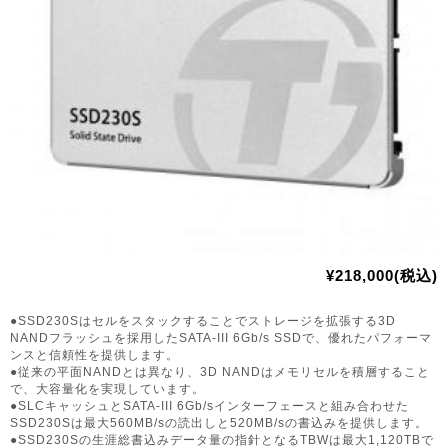
¥218,000(税込)
●SSD230Sはセルをスタックすることでストレージを拡張する3D
NANDフラッシュを採用したSATA-III 6Gb/s SSDで、優れたパフォーマ
ンスと信頼性を提供します。
●従来の平面NANDとは異なり、3D NANDはメモリセルを積層すること
で、大容量化を実現しています。
●SLCキャッシュとSATA-III 6Gb/sインターフェースと組み合わせた
SSD230Sは最大560MB/sの読出しと520MB/sの書込みを提供します。
●SSD230Sの生涯総書込みデータ量の指針となるTBWは最大1,120TBで