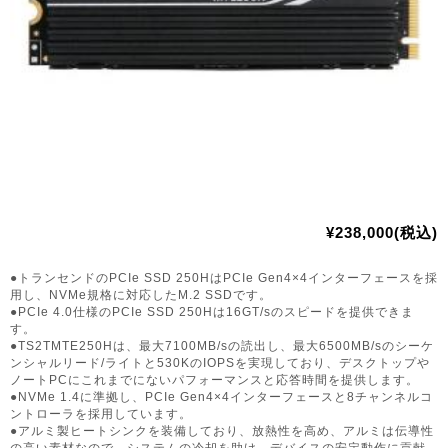
¥238,000(税込)
●トランセンドのPCIe SSD 250HはPCIe Gen4×4インターフェースを採
用し、NVMe規格に対応したM.2 SSDです。
●PCIe 4.0仕様のPCIe SSD 250Hは16GT/sのスピードを提供できま
す。
●TS2TMTE250Hは、最大7100MB/sの読出し、最大6500MB/sのシーケ
ンシャルリード/ライトと530KのIOPSを実現しており、デスクトップや
ノートPCにこれまでにないパフォーマンスと応答時間を提供します。
●NVMe 1.4に準拠し、PCIe Gen4×4インターフェースと8チャンネルコ
ントローラを採用しています。
●アルミ製ヒートシンクを装備しており、放熱性を高め、アルミは伝導性
の高い素材なので、システムの冷却を助け、デバイスの安定動作に貢献