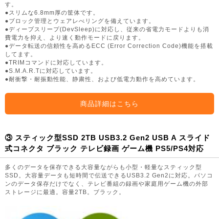
す。
●スリムな6.8mm厚の筐体です。
●ブロック管理とウェアレべリングを備えています。
●ディープスリープ(DevSleep)に対応し、従来の省電力モードよりも消
費電力を抑え、より速く動作モードに戻ります。
●データ転送の信頼性を高めるECC (Error Correction Code)機能を搭載
してます。
●TRIMコマンドに対応しています。
●S.M.A.R.Tに対応しています。
●耐衝撃・耐振動性能、静粛性、および低電力動作を高めています。
商品詳細はこちら
③ スティック型SSD 2TB USB3.2 Gen2 USB A スライド
式コネクタ ブラック テレビ録画 ゲーム機 PS5/PS4対応
多くのデータを保存できる大容量ながらも小型・軽量なスティック型
SSD。大容量データも短時間で伝送できるUSB3.2 Gen2に対応。パソコ
ンのデータ保存だけでなく、テレビ番組の録画や家庭用ゲーム機の外部
ストレージに最適。容量2TB。ブラック。