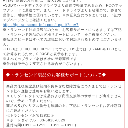
●TBW (総書込み容量)は、最大200になります。
●SSDでハードディスクドライブより高速で軽量であるため、PCのアッ
プグレードに最適です。また、ハードドライブよりも省電力で、静音で
動作し、耐衝撃性に優れています。※保証規定につきましては、下記ウ
ェブページからご確認ください。
https://jp.transcend-info.com/Legal/?no=7
※トランセンド社取扱製品のため、お客様サポートにつきましては下記
「トランセンド製品のお客様サポートについて」をご確認ください。
※転送スピードはすべての環境において保証されるものではございませ
ん。
※1GBは1,000,000,000バイトですが、OS上では1,024MBを1GBとし
て計算されるため、0.93GBと表示されます。
※すべてのブランド名は各社の登録商標です。
※仕様は予告なく変更される場合がございます。
◆トランセンド製品のお客様サポートについて◆
商品の仕様確認及び初期不良を含む故障対応につきましてはトランセ
ンド社へ直接ご連絡をお願い致します。
メモリダイレクトでは返品および商品交換等のサポートが出来ません
ので、予めご了承ください。
商品名及びシリアル番号を確認の上、下記にトランセンドお客様窓口
にご連絡ください。
≪トランセンドお客様窓口≫
サポートダイヤル 03-5820-6029
受付時間(10:00～12:30 13:30～18:00)