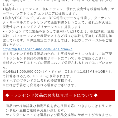
します。
●超高速パフォーマンス、低レイテンシ、優れた安定性を映像編集者、ゲ
ーマー、ソフトウェア エンジニアに提供します。
●強力なECCアルゴリズムのLDPC符号でデータを保護し、ダイナミッ
ク・サーマルスロットリングで温度制御を行うことで、優れた耐久性と
安定性をハイエンドアプリケーションに提供します。
●トランセンドでは製品を安心して使用いただけるよう、振動試験、温度
試験、パフォーマンスや機能テストなど様々な試験を実施して品質を確
認しています。※保証規定につきましては、下記ウェブページからご確
認ください。
https://jp.transcend-info.com/Legal/?no=7
※トランセンド社取扱製品のため、お客様サポートにつきましては下記
「トランセンド製品のお客様サポートについて」をご確認ください。
※転送スピードはすべての環境において保証されるものではございませ
ん。
※1GBは1,000,000,000バイトですが、OS上では1,024MBを1GBとし
て計算されるため、0.93GBと表示されます。
※すべてのブランド名は各社の登録商標です。
※仕様は予告なく変更される場合がございます。
◆トランセンド製品のお客様サポートについて◆
商品の仕様確認及び初期不良を含む故障対応につきましてはトランセ
ンド社へ直接ご連絡をお願い致します。
サンワダイレクトでは返品および商品交換等のサポートが出来ません