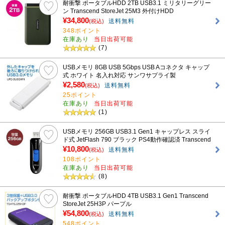
耐衝撃 ポータブルHDD 2TB USB3.1 ミリタリーグリー
ン Transcend StoreJet 25M3 外付けHDD
¥34,800
送料無料
(税込)
348ポイント
在庫あり
当日出荷可能
(7)
USBメモリ 8GB USB 5Gbps USB Aコネクタ キャップ
式 ホワイト 名入れ対応 サンワサプライ製
¥2,580
送料無料
(税込)
25ポイント
在庫あり
当日出荷可能
(1)
USBメモリ 256GB USB3.1 Gen1 キャップレス スライ
ド式 JetFlash 790 ブラック PS4動作確認済 Transcend
¥10,800
送料無料
(税込)
108ポイント
在庫あり
当日出荷可能
(8)
耐衝撃 ポータブルHDD 4TB USB3.1 Gen1 Transcend
StoreJet 25H3P パープル
¥54,800
送料無料
(税込)
548ポイント