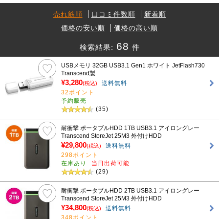
売れ筋順
口コミ件数順
新着順
価格の安い順
価格の高い順
68
検索結果:
件
USBメモリ 32GB USB3.1 Gen1 ホワイト JetFlash730
Transcend製
¥3,280
送料無料
(税込)
32ポイント
予約販売
(35)
耐衝撃 ポータブルHDD 1TB USB3.1 アイロングレー
Transcend StoreJet 25M3 外付けHDD
¥29,800
送料無料
(税込)
298ポイント
在庫あり
当日出荷可能
(29)
耐衝撃 ポータブルHDD 2TB USB3.1 アイロングレー
Transcend StoreJet 25M3 外付けHDD
¥34,800
送料無料
(税込)
348ポイント