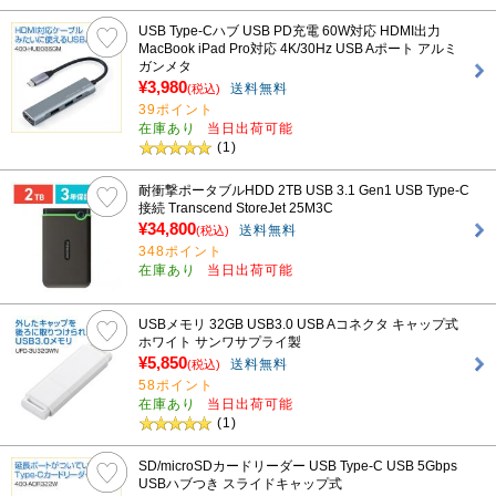
USB Type-Cハブ USB PD充電 60W対応 HDMI出力
MacBook iPad Pro対応 4K/30Hz USB Aポート アルミ
ガンメタ
¥3,980
送料無料
(税込)
39ポイント
在庫あり
当日出荷可能
(1)
耐衝撃ポータブルHDD 2TB USB 3.1 Gen1 USB Type-C
接続 Transcend StoreJet 25M3C
¥34,800
送料無料
(税込)
348ポイント
在庫あり
当日出荷可能
USBメモリ 32GB USB3.0 USB Aコネクタ キャップ式
ホワイト サンワサプライ製
¥5,850
送料無料
(税込)
58ポイント
在庫あり
当日出荷可能
(1)
SD/microSDカードリーダー USB Type-C USB 5Gbps
USBハブつき スライドキャップ式