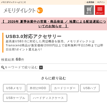
メモリダイレクトへようこそ
会員登録
ログイン
USB3.0対応アクセサリー 商品一覧【メモリダイレクト】
【 2026年 夏季休業中の営業・商品発送 ／ 地震による配送遅延につ
いてのお知らせ 】
USB3.0対応アクセサリー
超高速USB3.0に対応した周辺機器を販売。メモリダイレクトは
Transcend商品が激安価格!2000円以上で送料無料!平日15時までは即
日出荷!ポイント還元あり!
68
検索結果:
件
キーワードで絞り込む
さらに絞り込む
USBメモリ
外付けHDD
カードリーダー
USBハブ
USBケーブル
ハードディスクケース