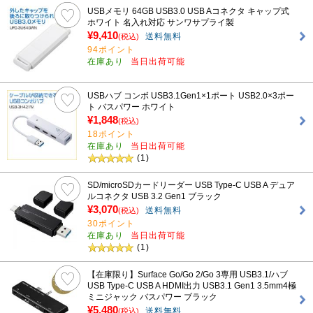
USBメモリ 64GB USB3.0 USB Aコネクタ キャップ式
ホワイト 名入れ対応 サンワサプライ製
¥9,410
送料無料
(税込)
94ポイント
在庫あり
当日出荷可能
USBハブ コンボ USB3.1Gen1×1ポート USB2.0×3ポー
ト バスパワー ホワイト
¥1,848
(税込)
18ポイント
在庫あり
当日出荷可能
(1)
SD/microSDカードリーダー USB Type-C USB A デュア
ルコネクタ USB 3.2 Gen1 ブラック
¥3,070
送料無料
(税込)
30ポイント
在庫あり
当日出荷可能
(1)
【在庫限り】Surface Go/Go 2/Go 3専用 USB3.1/ハブ
USB Type-C USB A HDMI出力 USB3.1 Gen1 3.5mm4極
ミニジャック バスパワー ブラック
¥5,480
送料無料
(税込)