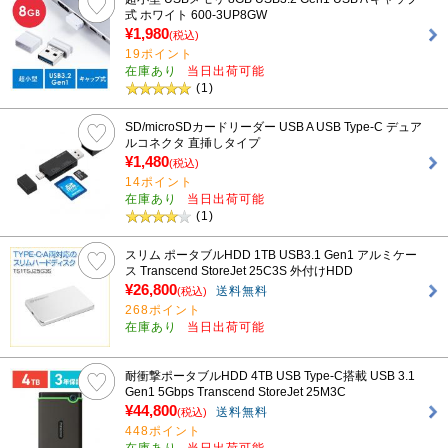
式 ホワイト 600-3UP8GW
¥1,980
(税込)
19ポイント
在庫あり
当日出荷可能
(1)
SD/microSDカードリーダー USB A USB Type-C デュア
ルコネクタ 直挿しタイプ
¥1,480
(税込)
14ポイント
在庫あり
当日出荷可能
(1)
スリム ポータブルHDD 1TB USB3.1 Gen1 アルミケー
ス Transcend StoreJet 25C3S 外付けHDD
¥26,800
送料無料
(税込)
268ポイント
在庫あり
当日出荷可能
耐衝撃ポータブルHDD 4TB USB Type-C搭載 USB 3.1
Gen1 5Gbps Transcend StoreJet 25M3C
¥44,800
送料無料
(税込)
448ポイント
在庫あり
当日出荷可能