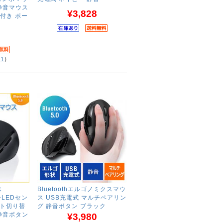
A 静音マウス
¥3,828
付き ポー
(
1
)
ス
Bluetoothエルゴノミクスマウ
ルーLEDセン
ス USB充電式 マルチペアリン
ント切り替
グ 静音ボタン ブラック
0 静音ボタン
¥3,980