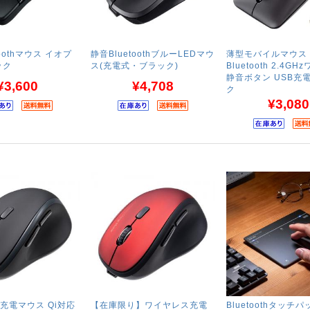
toothマウス イオプ
静音BluetoothブルーLEDマウ
薄型モバイルマウス S
ック
ス(充電式・ブラック)
Bluetooth 2.4G
静音ボタン USB充
¥3,600
¥4,708
ク
¥3,080
充電マウス Qi対応
【在庫限り】ワイヤレス充電
Bluetoothタッチ