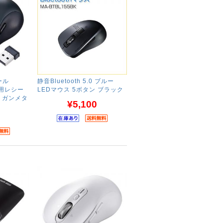
ール
静音Bluetooth 5.0 ブルー
 専用レシー
LEDマウス 5ボタン ブラック
 ガンメタ
¥5,100