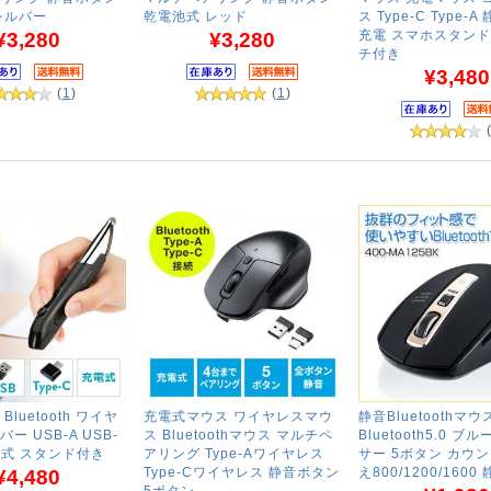
シルバー
乾電池式 レッド
ス Type-C Type-
充電 スマホスタンド
¥3,280
¥3,280
チ付き
¥3,480
(
1
)
(
1
)
luetooth ワイヤ
充電式マウス ワイヤレスマウ
静音Bluetoothマウ
ー USB-A USB-
ス Bluetoothマウス マルチペ
Bluetooth5.0 ブ
電式 スタンド付き
アリング Type-Aワイヤレス
サー 5ボタン カウ
Type-Cワイヤレス 静音ボタン
え800/1200/160
¥4,480
5ボタン