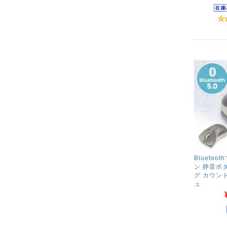
Bluetoo
ン 静音ボ
グ カウン
ュ