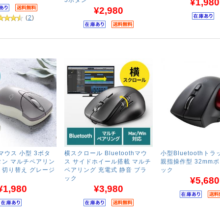
¥1,980
¥2,980
(
2
)
thマウス 小型 3ボタ
横スクロール Bluetoothマウ
小型Bluetoothト
タン マルチペアリン
ス サイドホイール搭載 マルチ
親指操作型 32mmボ
ト切り替え グレージ
ペアリング 充電式 静音 ブラ
ック
ック
¥5,680
¥1,980
¥3,980