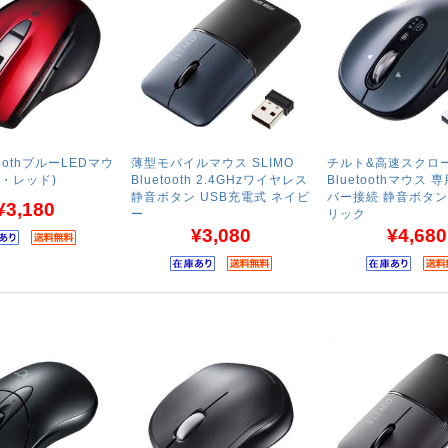
toothブルーLEDマウ
薄型モバイルマウス SLIMO
チルト&高速スクロ
ン・レッド)
Bluetooth 2.4GHzワイヤレス
Bluetoothマウス
静音ボタン USB充電式 ネイビ
バー接続 静音ボタン
¥3,180
ー
リック
¥3,080
¥4,680